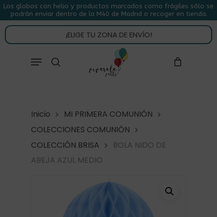
Skip
Los globos con helio y productos marcados como frágiles sólo se
podrán enviar dentro de la M40 de Madrid o recoger en tienda.
to
CLOSE
CARRITO
CART
main
¡ELIGE TU ZONA DE ENVÍO!
content
Close
Menu
buscar
Menu
Inicio
MI PRIMERA COMUNIÓN
COLECCIONES COMUNIÓN
COLECCIÓN BRISA
BOLA NIDO DE
ABEJA AZUL MEDIO