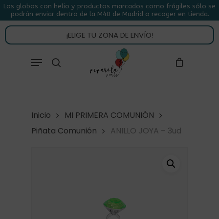
Skip
Los globos con helio y productos marcados como frágiles sólo se
podrán enviar dentro de la M40 de Madrid o recoger en tienda.
to
CLOSE
CARRITO
CART
main
¡ELIGE TU ZONA DE ENVÍO!
content
Close
Menu
buscar
Menu
Inicio
MI PRIMERA COMUNIÓN
Piñata Comunión
ANILLO JOYA – 3ud