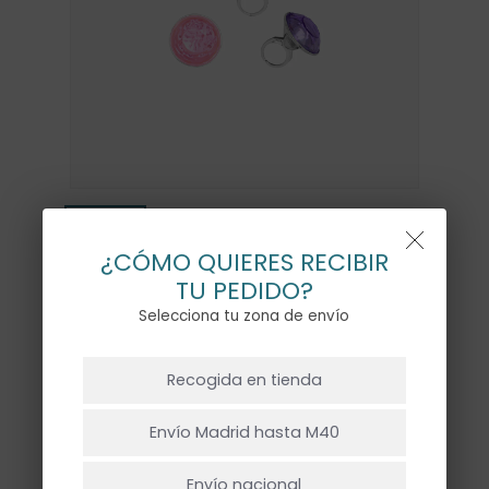
¿CÓMO QUIERES RECIBIR
TU PEDIDO?
Selecciona tu zona de envío
ANILLO JOYA – 3UD
NO HAY PRODUCTOS EN EL CARRITO.
1,50
€
Recogida en tienda
Ir A La Tienda
Envío Madrid hasta M40
Sin existencias
Envío nacional