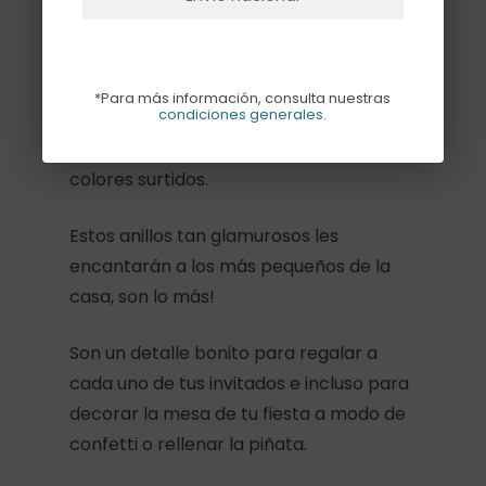
Descripción
*Para más información, consulta nuestras
condiciones generales
.
Set de 3 anillos con gemas brillantes en
colores surtidos.
Estos anillos tan glamurosos les
encantarán a los más pequeños de la
casa, son lo más!
Son un detalle bonito para regalar a
cada uno de tus invitados e incluso para
decorar la mesa de tu fiesta a modo de
confetti o rellenar la piñata.