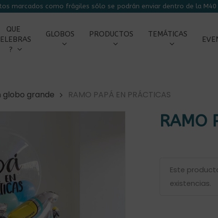
tos marcados como frágiles sólo se podrán enviar dentro de la M40 
CARRITO
QUE
GLOBOS
PRODUCTOS
TEMÁTICAS
ELEBRAS
EVE
?
n globo grande
RAMO PAPÁ EN PRÁCTICAS
RAMO P
Este product
existencias.
r