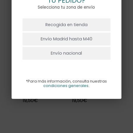
TU PEDIDO?
“nombre”
Selecciona tu zona de envío
NO HAY PRODUCTOS EN EL CARRITO.
Recogida en tienda
Ir A La Tienda
Envío Madrid hasta M40
Envío nacional
GLOBO
GLOBO
ESTRELLA
ESTRELLA
GRANDE AZUL
GRANDE
*Para más información, consulta nuestras
CLARO CON
FUCHSIA CON
condiciones generales
.
HELIO
HELIO
19,50
€
19,50
€