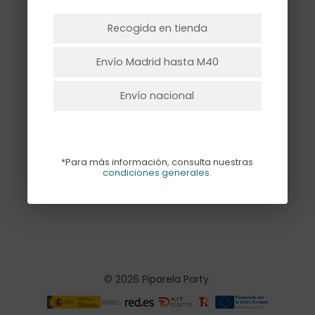
NO HAY PRODUCTOS EN EL CARRITO.
Recogida en tienda
Ir A La Tienda
Envío Madrid hasta M40
Envío nacional
TARRO
CHUCHES
PIPARELA
*Para más información, consulta nuestras
condiciones generales
.
Rango
7,50
€
-
15,00
€
de
precios:
desde
7,50€
hasta
15,00€
© 2026 Piparela Party.