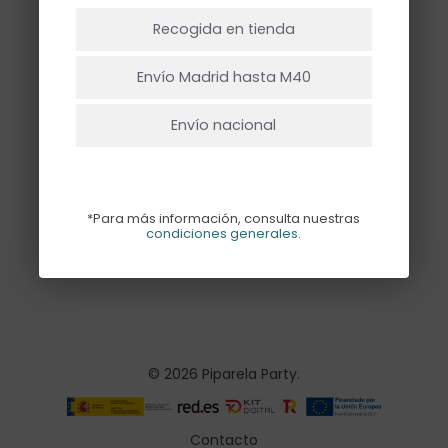
NO HAY PRODUCTOS EN EL CARRITO.
Recogida en tienda
Ir A La Tienda
Envío Madrid hasta M40
Envío nacional
PLATOS FÚTBOL
– 6UD
*Para más información, consulta nuestras
3,50
€
condiciones generales
.
© 2026 Piparela Party.
Contacto