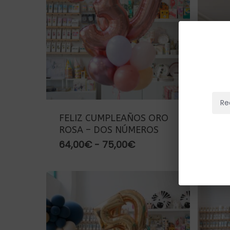
Re
FELIZ CUMPLEAÑOS ORO
FEL
ROSA – DOS NÚMEROS
TUR
Rango
64,00
€
-
75,00
€
65,
de
precios:
desde
64,00€
hasta
75,00€