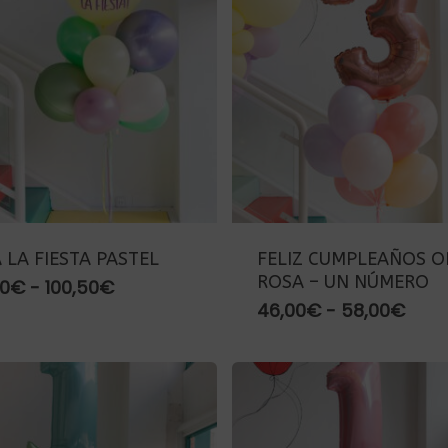
 LA FIESTA PASTEL
FELIZ CUMPLEAÑOS 
ROSA – UN NÚMERO
Rango
00
€
-
100,50
€
de
Ran
46,00
€
-
58,00
€
precios:
de
desde
preci
88,00€
des
hasta
46,0
100,50€
hast
58,0