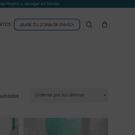
de Madrid o recoger en tienda.
CLOSE
CART
buscar
¡ELIGE TU ZONA DE ENVÍO!
NTOS
Ordenado
sultados
por
los
últimos