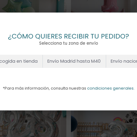
¿CÓMO QUIERES RECIBIR TU PEDIDO?
Selecciona tu zona de envío
cogida en tienda
Envío Madrid hasta M40
Envío nacio
IZ CUMPLEAÑOS
FELIZ CUMPLEAÑOS R
QUESA – UN NÚMERO
– UN NÚMERO
00
€
65,00
€
*Para más información, consulta nuestras
condiciones generales
.