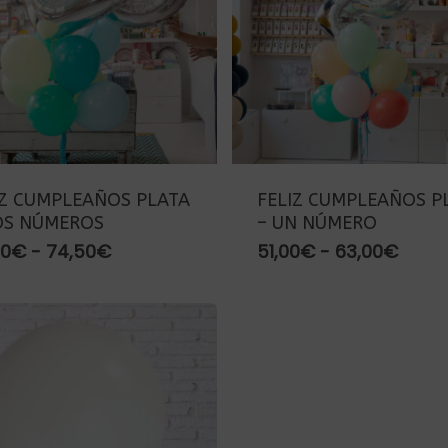
IZ CUMPLEAÑOS PLATA
FELIZ CUMPLEAÑOS P
OS NÚMEROS
– UN NÚMERO
Rango
Rang
50
€
-
74,50
€
51,00
€
-
63,00
€
de
de
precios:
preci
desde
desd
62,50€
51,00
hasta
hast
74,50€
63,0