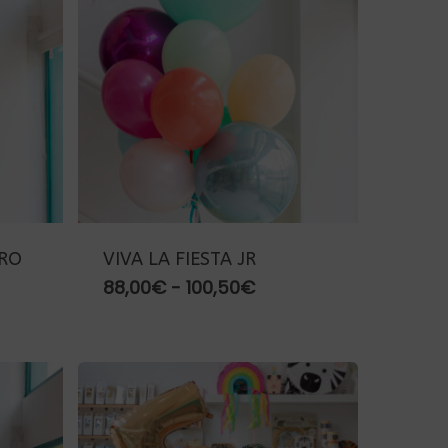
ORO
VIVA LA FIESTA JR
Rango
88,00
€
-
100,50
€
de
go
precios:
desde
os:
88,00€
de
hasta
0€
100,50€
a
0€