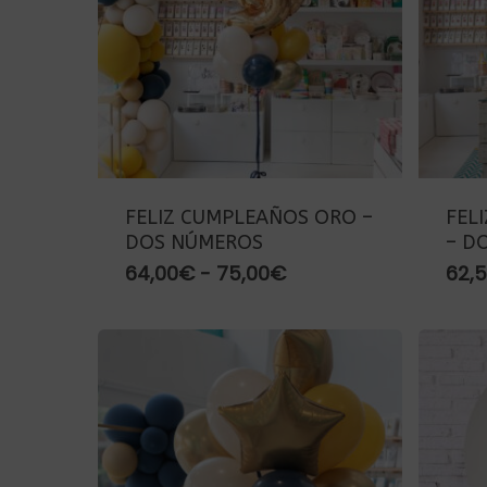
FELIZ CUMPLEAÑOS ORO –
FEL
DOS NÚMEROS
– D
Rango
64,00
€
-
75,00
€
62,
de
precios:
desde
64,00€
hasta
75,00€