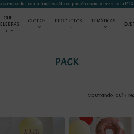
tos marcados como frágiles sólo se podrán enviar dentro de la M40 
CARRITO
QUE
GLOBOS
PRODUCTOS
TEMÁTICAS
ELEBRAS
EVE
?
PACK
Mostrando los 14 re
r