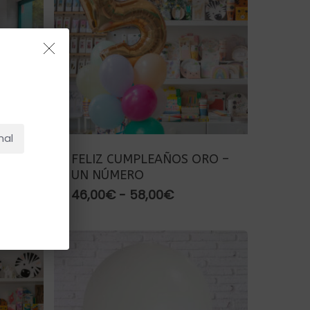
NO HAY PRODUCTOS EN EL CARRITO.
Ir A La Tienda
nal
OSA
FELIZ CUMPLEAÑOS ORO –
UN NÚMERO
Rango
46,00
€
-
58,00
€
de
precios:
desde
46,00€
hasta
58,00€