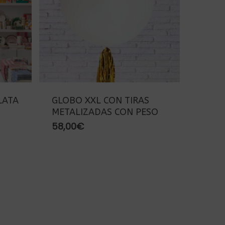
LATA
GLOBO XXL CON TIRAS
METALIZADAS CON PESO
o
58,00
€
os:
e
€
a
0€