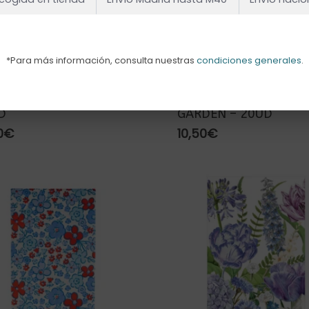
*Para más información, consulta nuestras
condiciones generales
.
VILLETA FLOWERY –
SERVILLETAS SWEET
D
GARDEN – 20UD
0
€
10,50
€