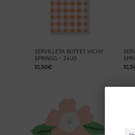
SERVILLETA BUFFET VICHY
SER
SPRINGG – 24UD
SPR
10,50
€
10,5
Re