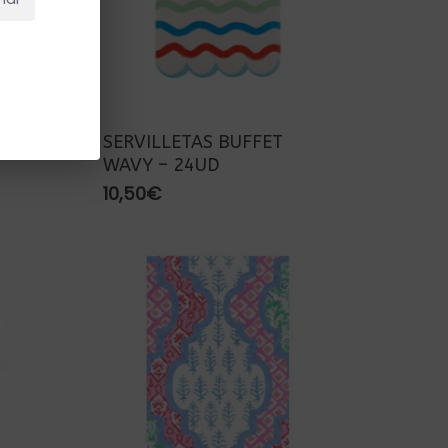
SERVILLETAS BUFFET
WAVY – 24UD
10,50
€