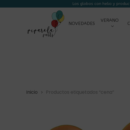
Skip
Los globos con helio y produc
to
main
VERANO
NOVEDADES
C
content
Inicio
Productos etiquetados “cena”