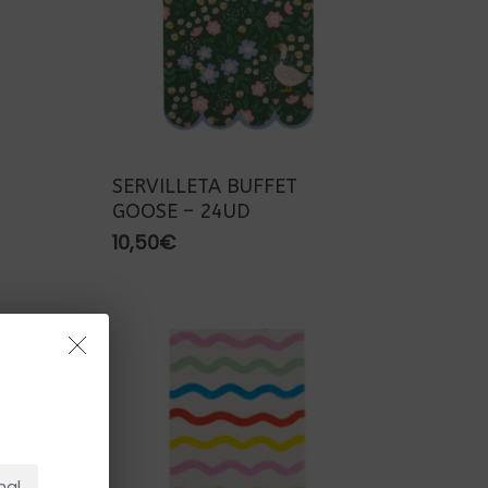
SERVILLETA BUFFET
GOOSE – 24UD
10,50
€
NO HAY PRODUCTOS EN EL CARRITO.
Ir A La Tienda
nal