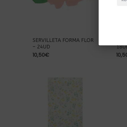
SERVILLETA FORMA FLOR
SER
– 24UD
18U
10,50
€
10,5