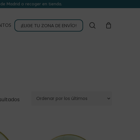
de Madrid o recoger en tienda.
CLOSE
CART
buscar
¡ELIGE TU ZONA DE ENVÍO!
NTOS
Ordenado
sultados
por
los
últimos