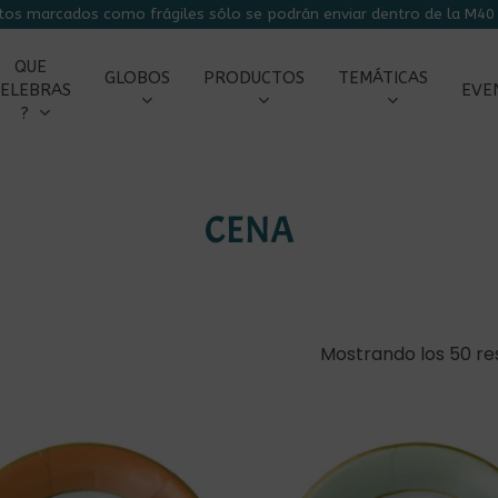
tos marcados como frágiles sólo se podrán enviar dentro de la M40 
CARRITO
QUE
GLOBOS
PRODUCTOS
TEMÁTICAS
ELEBRAS
EVE
?
CENA
Mostrando los 50 re