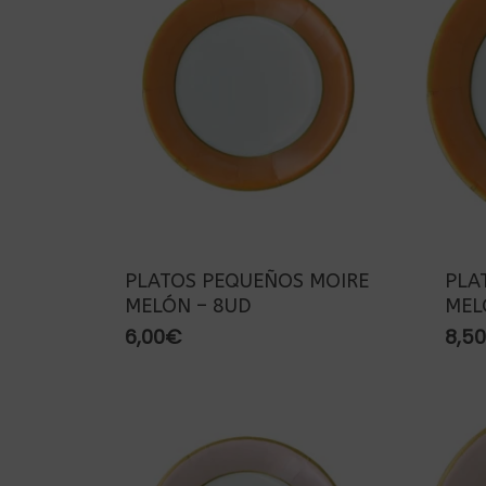
PLATOS PEQUEÑOS MOIRE
PLA
MELÓN – 8UD
MEL
6,00
€
8,50
Presiona enter para buscar o ESC para cerra