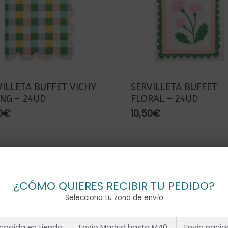
VILLETA BUFFET VICHY
SERVILLETA BUFFET
ING – 24UD
FLORAL – 24UD
0
€
10,50
€
¿CÓMO QUIERES RECIBIR TU PEDIDO?
Selecciona tu zona de envío
cogida en tienda
Envío Madrid hasta M40
Envío nacio