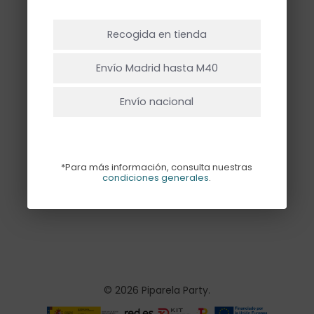
bloques”
NO HAY PRODUCTOS EN EL CARRITO.
Recogida en tienda
Ir A La Tienda
Envío Madrid hasta M40
Envío nacional
VELAS NÚMERO
*Para más información, consulta nuestras
BLOQUES
condiciones generales
.
2,00
€
© 2026 Piparela Party.