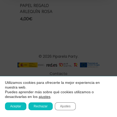
PAPEL REGALO
ARLEQUÍN ROSA
4,00
€
© 2026 Piparela Party.
Contacto
Aviso legal
Utilizamos cookies para ofrecerte la mejor experiencia en
Subtotal:
0,00
€
nuestra web.
Política de privacidad
Puedes aprender más sobre qué cookies utilizamos o
desactivarlas en los
ajustes
.
Ver Carrito
Finalizar Compra
Condiciones generales
Aceptar
Rechazar
Ajustes
Declaración de accesibilidad