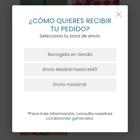
¿CÓMO QUIERES RECIBIR
TU PEDIDO?
Selecciona tu zona de envío
NO HAY PRODUCTOS EN EL CARRITO.
Recogida en tienda
PAPEL REGALO
PAPEL REGALO
ARLEQUÍN
ARLEQUÍN ROJO
Ir A La Tienda
Envío Madrid hasta M40
4,00
€
4,00
€
Envío nacional
*Para más información, consulta nuestras
condiciones generales
.