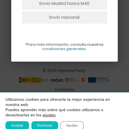
que coincidan con tu selección.
Envío Madrid hasta M40
Envío nacional
*Para más información, consulta nuestras
condiciones generales
.
© 2026 Piparela Party.
Contacto
Aviso legal
Utilizamos cookies para ofrecerte la mejor experiencia en
Subtotal:
0,00
€
nuestra web.
Política de privacidad
Puedes aprender más sobre qué cookies utilizamos o
desactivarlas en los
ajustes
.
Ver Carrito
Finalizar Compra
Condiciones generales
Aceptar
Rechazar
Ajustes
Declaración de accesibilidad