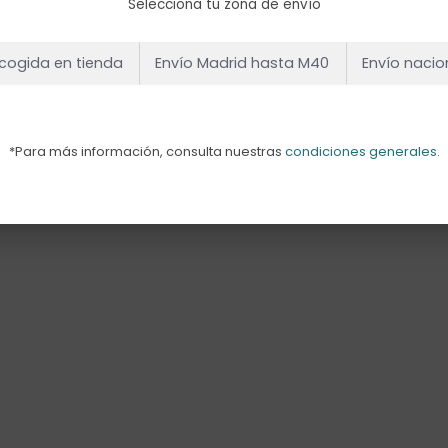
Selecciona tu zona de envío
cogida en tienda
Envío Madrid hasta M40
Envío nacio
*Para más información, consulta nuestras
condiciones generales
.