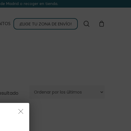
de Madrid o recoger en tienda.
CLOSE
CART
buscar
¡ELIGE TU ZONA DE ENVÍO!
NTOS
esultado
NO HAY PRODUCTOS EN EL CARRITO.