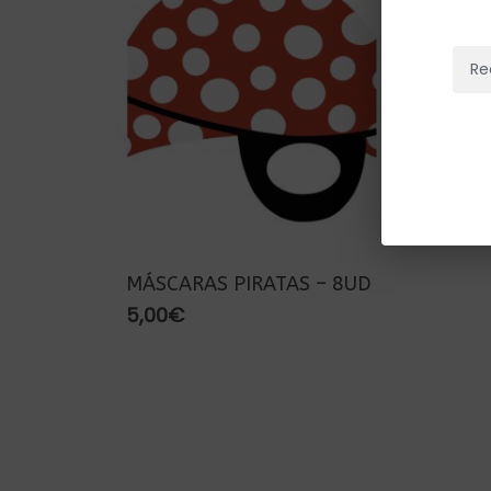
Re
MÁSCARAS PIRATAS – 8UD
5,00
€