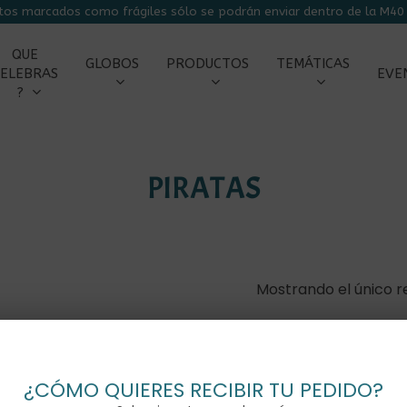
tos marcados como frágiles sólo se podrán enviar dentro de la M40 
CARRITO
QUE
GLOBOS
PRODUCTOS
TEMÁTICAS
ELEBRAS
EVE
?
PIRATAS
r
Mostrando el único r
¿CÓMO QUIERES RECIBIR TU PEDIDO?