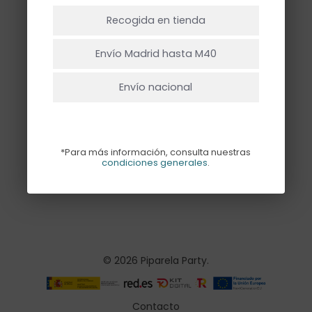
NO HAY PRODUCTOS EN EL CARRITO.
Recogida en tienda
Ir A La Tienda
Envío Madrid hasta M40
Envío nacional
TOPPER TARTA
PERRITOS – 8UD
*Para más información, consulta nuestras
8,50
€
condiciones generales
.
© 2026 Piparela Party.
Contacto