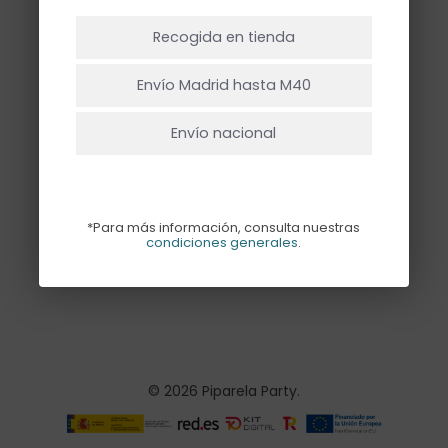
uno”
NO HAY PRODUCTOS EN EL CARRITO.
Recogida en tienda
Ir A La Tienda
Envío Madrid hasta M40
Envío nacional
KIT MARIPOSA
*Para más información, consulta nuestras
condiciones generales
.
10,00
€
© 2026 Piparela Party.