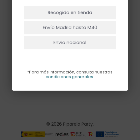
NO HAY PRODUCTOS EN EL CARRITO.
Recogida en tienda
Ir A La Tienda
Envío Madrid hasta M40
Envío nacional
TIRA
CORAZONES
PIXELADA
*Para más información, consulta nuestras
condiciones generales
.
8,50
€
© 2026 Piparela Party.