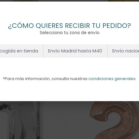
¿CÓMO QUIERES RECIBIR TU PEDIDO?
Selecciona tu zona de envío
cogida en tienda
Envío Madrid hasta M40
Envío nacio
BO NÚMERO OLIVA
GLOBO NÚMERO ORO
 HELIO
HELIO
0
€
15,00
€
*Para más información, consulta nuestras
condiciones generales
.