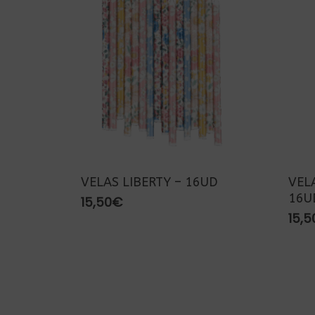
VELAS LIBERTY – 16UD
VEL
16U
15,50
€
Presiona enter para buscar o ESC para cerra
15,5