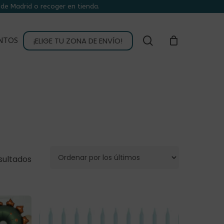
de Madrid o recoger en tienda.
CLOSE
CART
buscar
¡ELIGE TU ZONA DE ENVÍO!
NTOS
Ordenado
sultados
por
los
últimos