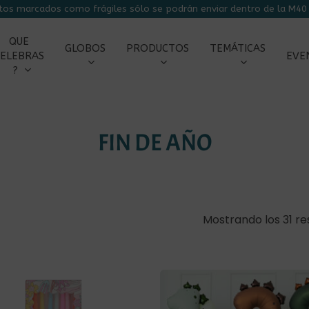
tos marcados como frágiles sólo se podrán enviar dentro de la M40 
CARRITO
QUE
GLOBOS
PRODUCTOS
TEMÁTICAS
ELEBRAS
EVE
?
FIN DE AÑO
Mostrando los 31 re