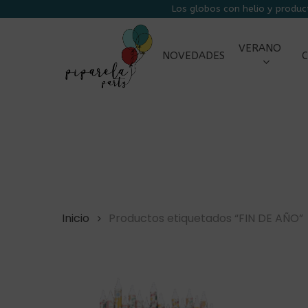
Skip
Los globos con helio y produc
to
main
VERANO
NOVEDADES
C
content
Inicio
Productos etiquetados “FIN DE AÑO”