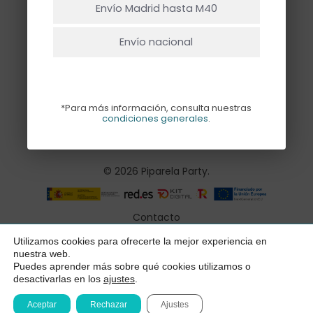
Envío Madrid hasta M40
Envío nacional
*Para más información, consulta nuestras
condiciones generales
.
© 2026 Piparela Party.
Contacto
Aviso legal
Utilizamos cookies para ofrecerte la mejor experiencia en
Subtotal:
0,00
€
nuestra web.
Política de privacidad
Puedes aprender más sobre qué cookies utilizamos o
desactivarlas en los
ajustes
.
Ver Carrito
Finalizar Compra
Condiciones generales
Aceptar
Rechazar
Ajustes
Declaración de accesibilidad