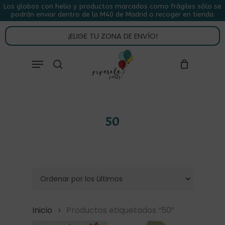
Skip
Los globos con helio y productos marcados como frágiles sólo se
podrán enviar dentro de la M40 de Madrid o recoger en tienda.
to
CLOSE
CARRITO
CART
main
¡ELIGE TU ZONA DE ENVÍO!
content
Close
Menu
buscar
Menu
50
Inicio
Productos etiquetados “50”