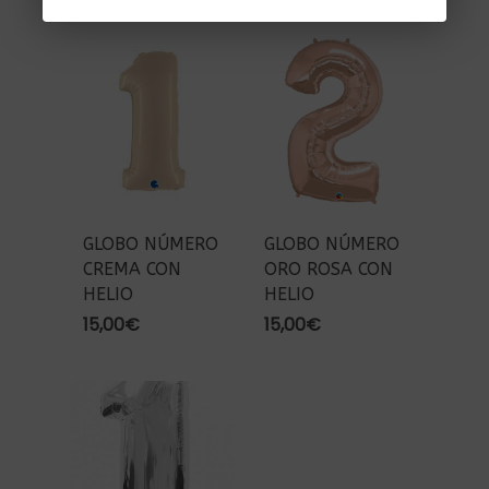
GLOBO NÚMERO
GLOBO NÚMERO
CREMA CON
ORO ROSA CON
HELIO
HELIO
15,00
€
15,00
€