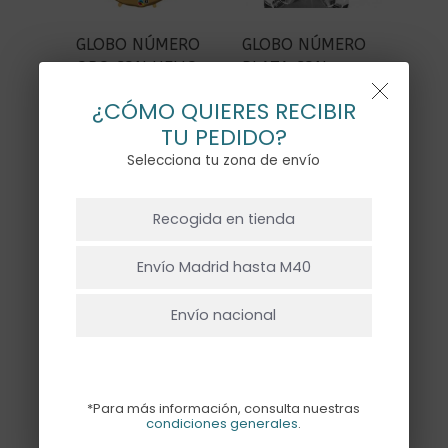
GLOBO NÚMERO
GLOBO NÚMERO
ORO CON HELIO
PLATA CON
HELIO
15,00
€
¿CÓMO QUIERES RECIBIR
15,00
€
TU PEDIDO?
Selecciona tu zona de envío
NO HAY PRODUCTOS EN EL CARRITO.
Recogida en tienda
Ir A La Tienda
Envío Madrid hasta M40
Envío nacional
GLOBO NÚMERO
GLOBO NÚMERO
ORO ROSA SIN
ORO SIN HELIO
HELIO
9,50
€
*Para más información, consulta nuestras
condiciones generales
.
9,50
€